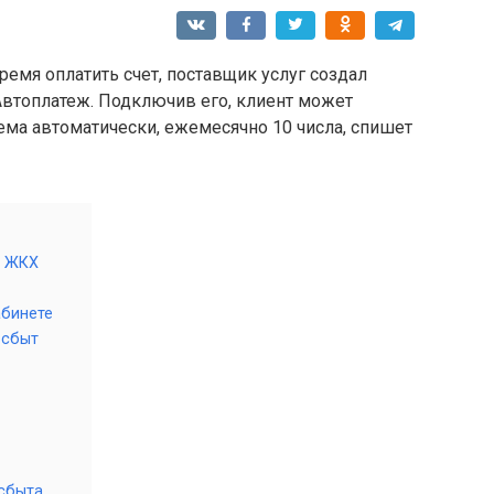
ремя оплатить счет, поставщик услуг создал
Автоплатеж. Подключив его, клиент может
тема автоматически, ежемесячно 10 числа, спишет
м ЖКХ
абинете
осбыт
сбыта